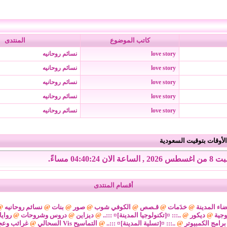
كاتب الموضوع
المنتدى
love story
نسائم روحانيه
love story
نسائم روحانيه
love story
نسائم روحانيه
love story
نسائم روحانيه
love story
نسائم روحانيه
لأوقات بتوقيت السعودية
, الساعة الان 04:40:24 مساءً.
أقسام المنتدى
اء المدينة
@
خدَمات
@
قـصص
@
الكوفي شوب
@
صور
@
بنات
@
نسائم روحانيه
@
وجية
@
ديكور
@
..::: ¤[تكنولوجيا المدينة]¤ :::..
@
ديزاين
@
دروس وشروحات
@
رواي
برامج الكمبيوتر
@
..::: ¤[تسلية المدينة]¤ :::..
@
التماسيح Vis السحالي
@
غرائب وعج