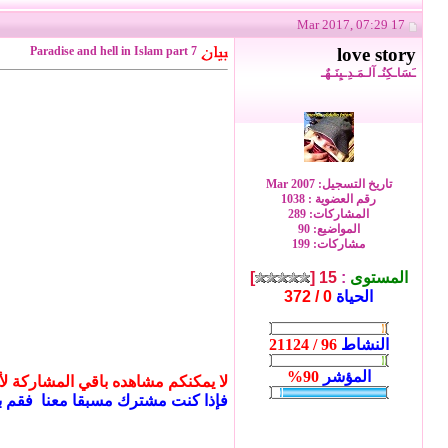
17 Mar 2017, 07:29
Paradise and hell in Islam part 7
love story
ـَسَاـكِنُـ آلـمَـدِـيِنَـهٌـ
تاريخ التسجيل: Mar 2007
رقم العضوية : 1038
المشاركات: 289
المواضيع: 90
مشاركات: 199
المستوى
:
15 [
]
الحياة
0 / 372
النشاط
96 / 21124
المؤشر
90%
لا يمكنكم مشاهده باقي المشاركة لأنك
فإذا كنت مشترك مسبقا معنا فقم ب