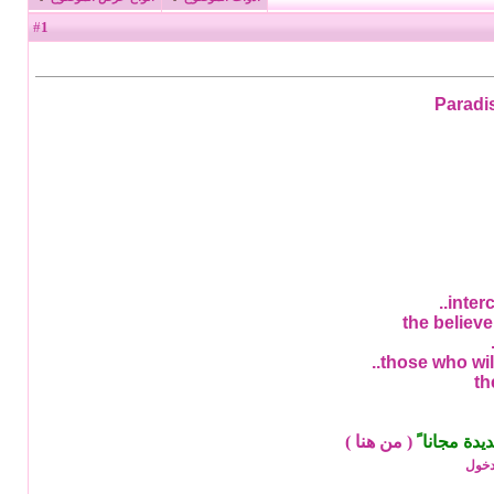
1
#
Paradis
ة مجانا ً
(
من هنا
)
دخول