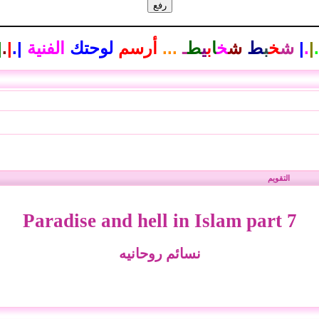
.
|
.
|
ش
خ
ب
ط
ش
خ
ا
ب
ي
ط
ـ
...
أرسم
لوحتك
الفنية
|
.
|
.
|
التقويم
Paradise and hell in Islam part 7
نسائم روحانيه