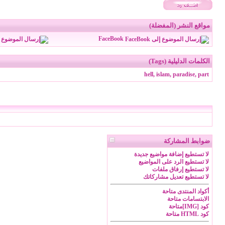
مواقع النشر (المفضلة)
FaceBook
الكلمات الدليلية (Tags)
hell
,
islam
,
paradise
,
part
ضوابط المشاركة
لا تستطيع
إضافة مواضيع جديدة
لا تستطيع
الرد على المواضيع
لا تستطيع
إرفاق ملفات
لا تستطيع
تعديل مشاركاتك
أكواد المنتدى
متاحة
الابتسامات
متاحة
كود [IMG]
متاحة
كود HTML
متاحة