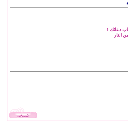
ة
ب دعائك 1
ن النار