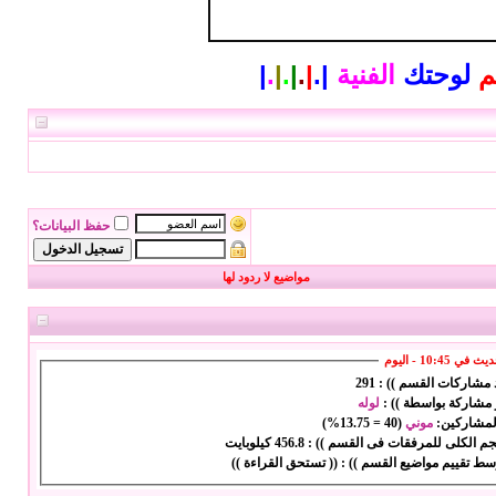
م
لوحتك
الفنية
|
.
|
.
|
.
|
.
|
حفظ البيانات؟
مواضيع لا ردود لها
ي 10:45 - اليوم
د مشاركات القسم )) :
291
 مشاركة بواسطة )) :
لوله
المشاركين:
موني
(
40
=
13.75%
)
حجم الكلى للمرفقات فى القسم )) :
456.8 كيلوبايت
سط تقييم مواضيع القسم )) :
(( تستحق القراءة ))