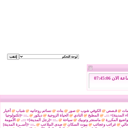
الاثنين 10 من اغسطس 2026 , الساعة الان 07:45:07
مات
@
قـصص
@
الكوفي شوب
@
صور
@
بنات
@
نسائم روحانيه
@
شباب
@
أخبار
ء المدينة]¤ :::..
@
المطبخ
@
النادي
@
الحياة الزوجية
@
ديكور
@
..::: ¤[تكنولوجيا
واضيع المكررة
@
ماسنجر وتوبيك
@
سياحة
@
..::: ¤[رجل المدينة]¤ :::..
@
الأمومة
@
غرائب وعجائب
@
بيوت السكان
@
صدى الملاعب
@
..::: ¤[أســرة المدينة]