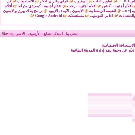
شرية]¤ :::..
@
تطويرالذات
@
اليوتيوب
@
الرأي والرأي الآخر
@
الاستجواب
@
فن
أفلام أجنبية - أكشن
@
أفلام أجنبية - رعب
@
أفلام أجنبية - كوميدي ودراما
@
أفلام
ة]¤ :::..
@
الخيمة الرمضانية
@
الايفون , الايباد , الايبود
@
برامج بلاك بيري والايفون
المنتديات
@
اغاني اليوتيوب
@
مسلسلات
@
Google Android
@
اتصل بنا
-
الملاك الضائع
-
الأرشيف
-
الأعلى
Sitemap
لاستضافة الافتصادية
 تعبّر عن وجهة نظر إدارة المدينة الضائعة