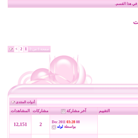
في هذا القسم.
ت
>
2
1
صفحة 1 من 2
أدوات المنتدى
التقييم
آخر مشاركة
مشاركات
المشاهدات
03:28
08 Dec 2011
12,151
2
بواسطة
لوله