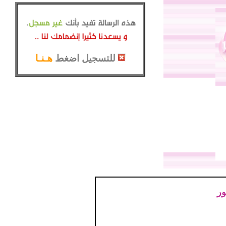
للتسجيل اضغط
هـنـا
ور