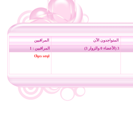
المتواجدون الآن
المراقبين
3 (الأعضاء 0 والزوار 3)
المراقبين : 1
Ơŋєѕ ѕσųł