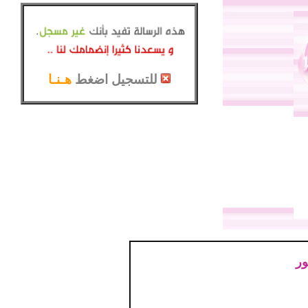
للتسجيل اضغط
هـنـا
ور