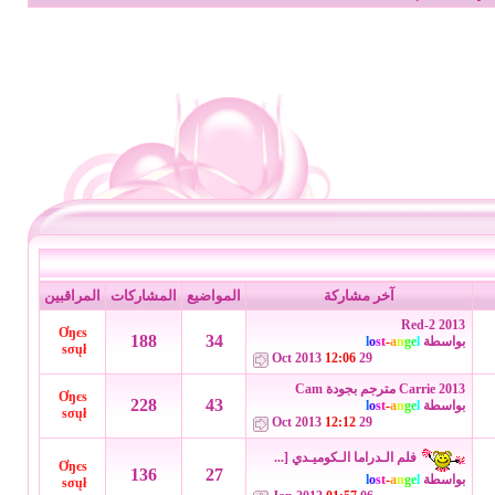
آخر مشاركة
المواضيع
المشاركات
المراقبين
Red-2 2013
Ơŋєѕ
188
34
بواسطة
l
e
g
n
a
-
t
s
o
l
ѕσųł
12:06
29 Oct 2013
Carrie 2013 مترجم بجودة Cam
Ơŋєѕ
228
43
بواسطة
l
e
g
n
a
-
t
s
o
l
ѕσųł
12:12
29 Oct 2013
فلم الـدراما الـكوميـدي [...
Ơŋєѕ
136
27
بواسطة
l
e
g
n
a
-
t
s
o
l
ѕσųł