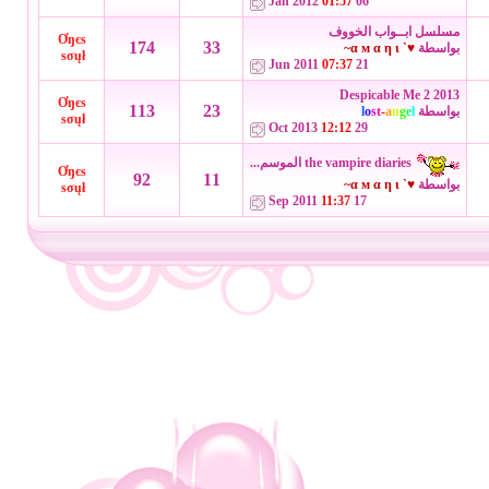
01:57
06 Jan 2012
مسلسل ابــواب الخووف
Ơŋєѕ
174
33
بواسطة
♥` α м α η ι~
ѕσųł
07:37
21 Jun 2011
Despicable Me 2 2013
Ơŋєѕ
113
23
بواسطة
l
e
g
n
a
-
t
s
o
l
ѕσųł
12:12
29 Oct 2013
the vampire diaries الموسم...
Ơŋєѕ
92
11
بواسطة
♥` α м α η ι~
ѕσųł
11:37
17 Sep 2011