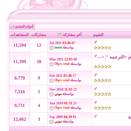
أدوات المنتدى
التقييم
آخر مشاركة
مشاركات
المشاهدات
03:46
07 Jul 2011
11,594
12
بواسطة
zoozi
 +الترجمه °¦ <---
12:05
08 Mar 2011
11,399
28
بواسطة
Ơŋєѕ ѕσųł
05:48
27 Feb 2011
6,779
9
بواسطة
Ơŋєѕ ѕσųł
11:45
23 Nov 2010
7,316
5
بواسطة
موني
01:31
23 Jun 2010
9,731
4
بواسطة
Ơŋєѕ ѕσųł
ة
04:39
01 Sep 2009
12,462
3
بواسطة
موني