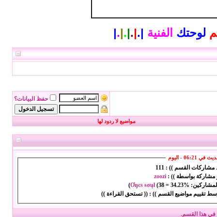
م
لوحتك
الفنية
|
.
|
.
|
.
|
.
|
حفظ البيانات؟
مواضيع لا ردود لها
ي 06:21 - اليوم
د مشاركات القسم )) :
111
 مشاركة بواسطة )) :
zoozi
المشاركين:
34.23%
=
38
(
Ơŋєѕ ѕσųł
)
سط تقييم مواضيع القسم )) :
(( تستحق القراءة ))
في هذا القسم.