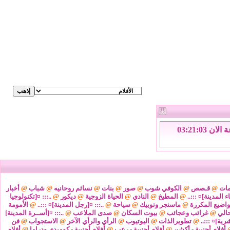
الاحد 9 من اغسطس 2026 , الساعة الان 03:21:04
مات
@
قـصص
@
الكوفي شوب
@
صور
@
بنات
@
نسائم روحانيه
@
شباب
@
أخبار
ء المدينة]¤ :::..
@
المطبخ
@
النادي
@
الحياة الزوجية
@
ديكور
@
..::: ¤[تكنولوجيا
واضيع المكررة
@
ماسنجر وتوبيك
@
سياحة
@
..::: ¤[رجل المدينة]¤ :::..
@
الأمومة
@
غرائب وعجائب
@
بيوت السكان
@
صدى الملاعب
@
..::: ¤[أســرة المدينة]
شرية]¤ :::..
@
تطويرالذات
@
اليوتيوب
@
الرأي والرأي الآخر
@
الاستجواب
@
فن
أفلام أجنبية - أكشن
@
أفلام أجنبية - رعب
@
أفلام أجنبية - كوميدي ودراما
@
أفلام