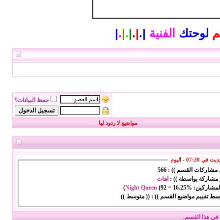
م
لوحتك
الفنية
|
.
|
.
|
.
|
.
|
حفظ البيانات؟
مواضيع لا ردود لها
ي 07:20 - اليوم
د مشاركات القسم )) :
566
 مشاركة بواسطة )) :
اهات
المشاركين:
16.25%
=
92
(
Night Queen
)
سط تقييم مواضيع القسم )) :
(( متوسط ))
في هذا القسم.