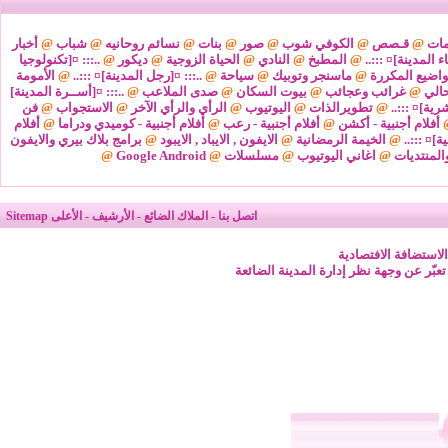
مات
@
قـصص
@
الكوفي شوب
@
صور
@
بنات
@
نسائم روحانيه
@
شباب
@
أخبار
ء المدينة]¤ :::..
@
المطبخ
@
النادي
@
الحياة الزوجية
@
ديكور
@
..::: ¤[تكنولوجيا
واضيع المكررة
@
ماسنجر وتوبيك
@
سياحة
@
..::: ¤[رجل المدينة]¤ :::..
@
الأمومة
@
غرائب وعجائب
@
بيوت السكان
@
صدى الملاعب
@
..::: ¤[أســرة المدينة]
شرية]¤ :::..
@
تطويرالذات
@
اليوتيوب
@
الرأي والرأي الآخر
@
الاستجواب
@
فن
أفلام أجنبية - أكشن
@
أفلام أجنبية - رعب
@
أفلام أجنبية - كوميدي ودراما
@
أفلام
ة]¤ :::..
@
الخيمة الرمضانية
@
الايفون , الايباد , الايبود
@
برامج بلاك بيري والايفون
المنتديات
@
اغاني اليوتيوب
@
مسلسلات
@
Google Android
@
اتصل بنا
-
الملاك الضائع
-
الأرشيف
-
الأعلى
Sitemap
لاستضافة الافتصادية
 تعبّر عن وجهة نظر إدارة المدينة الضائعة