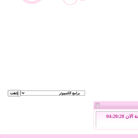
الاحد 9 من اغسطس 2026 , الساعة الان 04:20:28