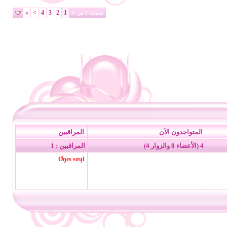
»
>
4
3
2
1
صفحة 1 من 5
المتواجدون الآن
المراقبين
4 (الأعضاء 0 والزوار 4)
المراقبين : 1
Ơŋєѕ ѕσųł