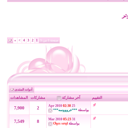
تر
»
>
4
3
2
1
صفحة 1 من 5
أدوات المنتدى
التقييم
آخر مشاركة
مشاركات
المشاهدات
02:30
25 Apr 2010
7,900
2
بواسطة
***عروووسه***
05:23
31 Mar 2010
7,549
8
بواسطة
Ơŋєѕ ѕσųł