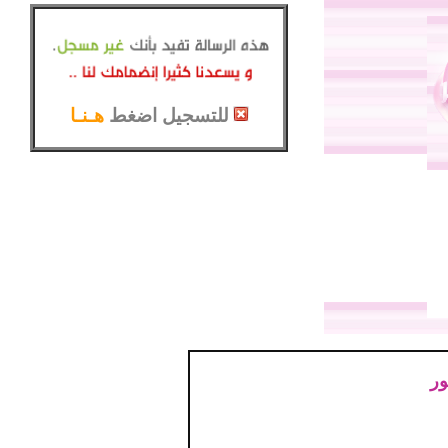
للتسجيل اضغط
هـنـا
ور