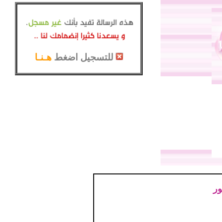
للتسجيل اضغط
هـنـا
ور