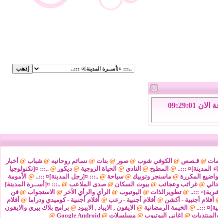
الاحد 9 من اغسطس 2026 , الساعة الان 09:29:02
مات
@
قـصص
@
الكوفي شوب
@
صور
@
بنات
@
نسائم روحانيه
@
شباب
@
أخبار
ء المدينة]¤ :::..
@
المطبخ
@
النادي
@
الحياة الزوجية
@
ديكور
@
..::: ¤[تكنولوجيا
واضيع المكررة
@
ماسنجر وتوبيك
@
سياحة
@
..::: ¤[رجل المدينة]¤ :::..
@
الأمومة
@
غرائب وعجائب
@
بيوت السكان
@
صدى الملاعب
@
..::: ¤[أســرة المدينة]
شرية]¤ :::..
@
تطويرالذات
@
اليوتيوب
@
الرأي والرأي الآخر
@
الاستجواب
@
فن
أفلام أجنبية - أكشن
@
أفلام أجنبية - رعب
@
أفلام أجنبية - كوميدي ودراما
@
أفلام
ة]¤ :::..
@
الخيمة الرمضانية
@
الايفون , الايباد , الايبود
@
برامج بلاك بيري والايفون
المنتديات
@
اغاني اليوتيوب
@
مسلسلات
@
Google Android
@