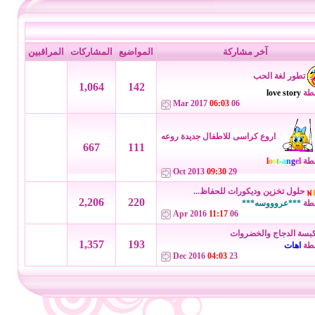
آخر مشاركة
المواضيع
المشاركات
المراقبين
تطور لغة الحب
1,064
142
طة
love story
06:03
06 Mar 2017
اروع كراسى للاطفال جديدة روعه
667
111
طة
l
e
g
n
a
-
t
s
o
l
09:30
29 Oct 2013
حلول تخزين وديكورات للحفاظ...
2,206
220
طة
***عروووسه***
11:17
06 Apr 2016
بسة الدجاج والخضروات
1,357
193
طة
اهات
04:03
23 Dec 2016