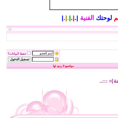
م
لوحتك
الفنية
|
.
|
.
|
.
|
.
|
حفظ البيانات؟
مواضيع لا ردود لها
ة]¤ :::..