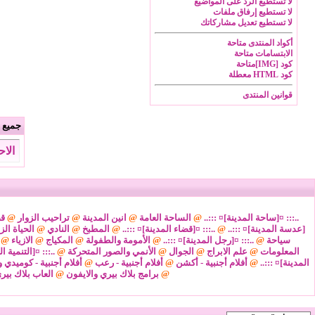
لا تستطيع
الرد على المواضيع
لا تستطيع
إرفاق ملفات
لا تستطيع
تعديل مشاركاتك
أكواد المنتدى
متاحة
الابتسامات
متاحة
كود [IMG]
متاحة
كود HTML
معطلة
قوانين المنتدى
جميع ا
الاحد 9 من اغسطس 2026 , الساعة 
..::: ¤[ساحة المدينة]¤ :::..
@
الساحة العامة
@
انين المدينة
@
تراحيب الزوار
@
قض
[عدسة المدينة]¤ :::..
@
..::: ¤[قضاء المدينة]¤ :::..
@
المطبخ
@
النادي
@
الحياة الز
سياحة
@
..::: ¤[رجل المدينة]¤ :::..
@
الأمومة والطفولة
@
المكياج
@
الازياء
@
المعلومات
@
علم الابراج
@
الجوال
@
الأنمي والصور المتحركة
@
..::: ¤[التنمية ا
المدينة]¤ :::..
@
أفلام أجنبية - أكشن
@
أفلام أجنبية - رعب
@
أفلام أجنبية - كوميدي و
@
برامج بلاك بيري والايفون
@
العاب بلاك بير