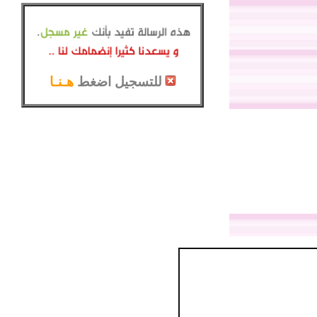
للتسجيل اضغط
هـنـا