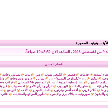
لأوقات بتوقيت السعودية
الان 10:45:53 صباحاً.
أقسام المنتدى
اء المدينة
@
خدَمات
@
قـصص
@
الكوفي شوب
@
صور
@
بنات
@
نسائم روحانيه
@
وجية
@
ديكور
@
..::: ¤[تكنولوجيا المدينة]¤ :::..
@
ديزاين
@
دروس وشروحات
@
رواي
برامج الكمبيوتر
@
..::: ¤[تسلية المدينة]¤ :::..
@
التماسيح Vis السحالي
@
غرائب وعج
لبشرية]¤ :::..
@
تطويرالذات
@
اليوتيوب
@
الرأي والرأي الآخر
@
الاستجواب
@
فن وف
دراما
@
أفلام عربي
@
أفلام أنمي وكرتون
@
العاب الفيديو
@
الأفلام
@
البرامج
@
نغ
ي والايفون
@
صور وثيمات بلاك بيري والايفون
@
تطوير المواقع والمنتديات
@
اغاني ا