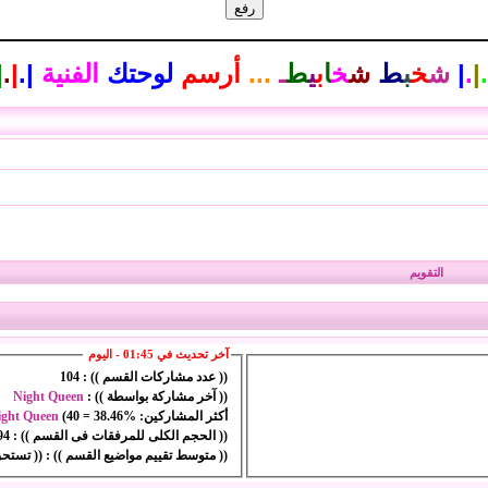
.
|
.
|
ش
خ
ب
ط
ش
خ
ا
ب
ي
ط
ـ
...
أرسم
لوحتك
الفنية
|
.
|
.
|
التقويم
آخر تحديث في 01:45 - اليوم
(( عدد مشاركات القسم )) :
104
(( آخر مشاركة بواسطة )) :
Night Queen
أكثر المشاركين:
38.46%
=
40
(
ight Queen
(( الحجم الكلى للمرفقات فى القسم )) :
594 
(( متوسط تقييم مواضيع القسم )) :
(( تستحق