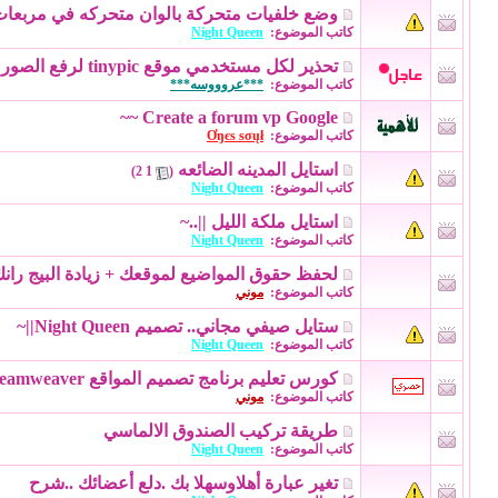
وضع خلفيات متحركة بالوان متحركه في مربعات
كاتب الموضوع:
Night Queen
تحذير لكل مستخدمي موقع tinypic لرفع الصور
كاتب الموضوع:
***عروووسه***
Create a forum vp Google ~~
كاتب الموضوع:
Ơŋєѕ ѕσųł
استايل المدينه الضائعه
‏
)
2
1
(
كاتب الموضوع:
Night Queen
استايل ملكة الليل ||..~
كاتب الموضوع:
Night Queen
لحفظ حقوق المواضيع لموقعك + زيادة البيج ران
كاتب الموضوع:
موني
ستايل صيفي مجاني.. تصميم Night Queen||~
كاتب الموضوع:
Night Queen
كورس تعليم برنامج تصميم المواقع Adobe Dreamweaver . على 5 مراحل.فيديو وشرح عربي رائع
كاتب الموضوع:
موني
طريقة تركيب الصندوق الالماسي
كاتب الموضوع:
Night Queen
تغير عبارة أهلاوسهلا بك .دلع أعضائك ..شرح