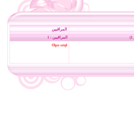
المراقبين
المراقبين : 1
Ơŋєѕ ѕσųł