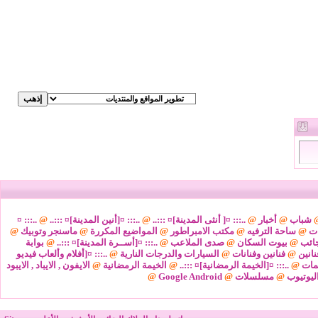
شباب
@
أخبار
@
..::: ¤[ أنثى المدينة]¤ :::..
@
..::: ¤[أنين المدينة]¤ :::..
@
..::: ¤
ات
@
ساحة الترفيه
@
مكتب الامبراطور
@
المواضيع المكررة
@
ماسنجر وتوبيك
@
ائب
@
بيوت السكان
@
صدى الملاعب
@
..::: ¤[أســرة المدينة]¤ :::..
@
بوابة
نانين
@
فنانين وفنانات
@
السيارات والدرجات النارية
@
..::: ¤[أفلام وألعاب فيديو
مات
@
..::: ¤[الخيمة الرمضانية]¤ :::..
@
الخيمة الرمضانية
@
الايفون , الايباد , الايبود
ليوتيوب
@
مسلسلات
@
Google Android
@