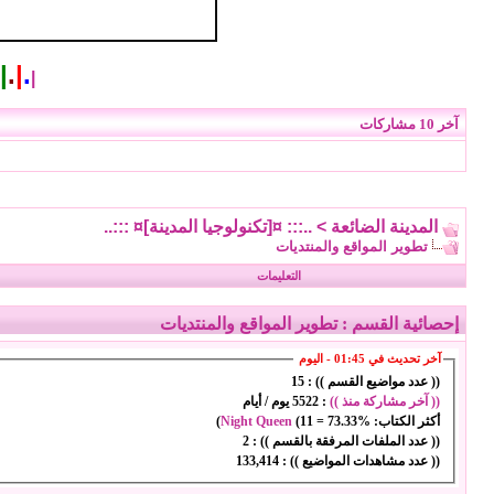
|
.
|
.
|
آخر 10 مشاركات
المدينة الضائعة
>
..::: ¤[تكنولوجيا المدينة]¤ :::..
تطوير المواقع والمنتديات
التعليمات
إحصائية القسم
: تطوير المواقع والمنتديات
آخر تحديث في 01:45 - اليوم
(( عدد مواضيع القسم )) :
15
(( آخر مشاركة منذ ))
:
5522 يوم / أيام
أكثر الكتاب:
73.33%
=
11
(
Night Queen
)
(( عدد الملفات المرفقة بالقسم )) :
2
(( عدد مشاهدات المواضيع )) :
133,414