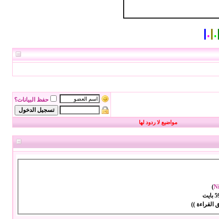
|
.
|
.
حفظ البيانات؟
مواضيع لا ردود لها
)
N
بايت
 القراءة ))