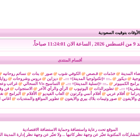
لأوقات بتوقيت السعودية
الان 11:24:02 صباحاً.
أقسام المنتدى
اء المدينة
@
خدَمات
@
قـصص
@
الكوفي شوب
@
صور
@
بنات
@
نسائم روحانيه
@
وجية
@
ديكور
@
..::: ¤[تكنولوجيا المدينة]¤ :::..
@
ديزاين
@
دروس وشروحات
@
رواي
برامج الكمبيوتر
@
..::: ¤[تسلية المدينة]¤ :::..
@
التماسيح Vis السحالي
@
غرائب وعج
لبشرية]¤ :::..
@
تطويرالذات
@
اليوتيوب
@
الرأي والرأي الآخر
@
الاستجواب
@
فن وف
دراما
@
أفلام عربي
@
أفلام أنمي وكرتون
@
العاب الفيديو
@
الأفلام
@
البرامج
@
نغ
ي والايفون
@
صور وثيمات بلاك بيري والايفون
@
تطوير المواقع والمنتديات
@
اغاني ا
الموقع تحت رعاية واستضافة وحماية الاستضافة الافتصادية
لمشاركات المكتوبة تعبّر عن وجهة نظر كاتبها ... ولا تعبّر عن وجهة نظر إدارة المدينة ال