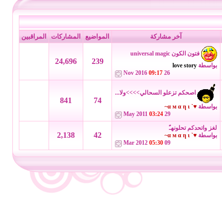
آخر مشاركة
المواضيع
المشاركات
المراقبين
فتون الكون universal magic
24,696
239
بواسطة
love story
09:17
26 Nov 2016
اصحكم تزعلو السحالي>>>>ولا...
841
74
بواسطة
♥` α м α η ι~
03:24
29 May 2011
لغز واتحدكم تحلونهـً
2,138
42
بواسطة
♥` α м α η ι~
05:30
09 Mar 2012