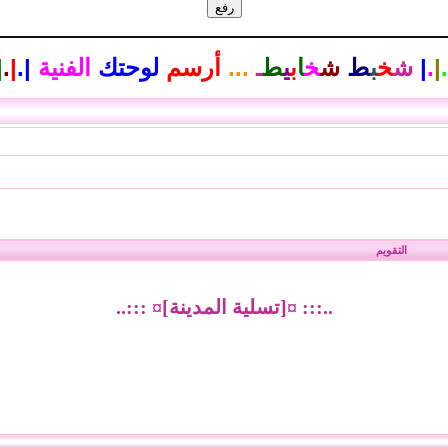
.
|
.
|
ش
خ
ب
ط
ش
خ
ا
ب
ي
ط
ـ
...
أرسم
لوحتك
الفنية
|
.
|
.
|
التقويم
..::: ¤[تسلية المدينة]¤ :::..