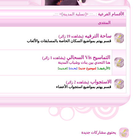
الأقسام الفرعية
: ..::: ¤[تسلية المدينة]¤ :::..
المنتدى
ساحة الترفيه
(يشاهده 19 زائر)
قسم يهتم بمواضيع السكان الخاصة بالمسابقات والألعاب
التماسيح Vis السحالي
(يشاهده 1 زائر)
هنا التحدي بين بنات وشباب المدينة
[الأرشيف]
[موضوع جديد]
[بحـث]
[جـديـد]
الاستجواب
(يشاهده 2 زائر)
قسم يهتم بمواضيع استجواب الأعضاء
يحتوي مشاركات جديدة