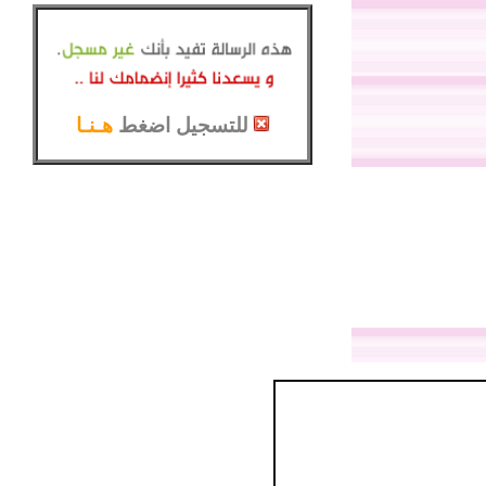
للتسجيل اضغط
هـنـا