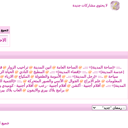
لا يحتوي مشاركات جديدة
جميع ا
الاحد 9 من اغسطس 2026 , الساعة 
..::: ¤[ساحة المدينة]¤ :::..
@
الساحة العامة
@
انين المدينة
@
تراحيب الزوار
@
قض
[عدسة المدينة]¤ :::..
@
..::: ¤[قضاء المدينة]¤ :::..
@
المطبخ
@
النادي
@
الحياة الز
سياحة
@
..::: ¤[رجل المدينة]¤ :::..
@
الأمومة والطفولة
@
المكياج
@
الازياء
@
المعلومات
@
علم الابراج
@
الجوال
@
الأنمي والصور المتحركة
@
..::: ¤[التنمية ا
المدينة]¤ :::..
@
أفلام أجنبية - أكشن
@
أفلام أجنبية - رعب
@
أفلام أجنبية - كوميدي و
@
برامج بلاك بيري والايفون
@
العاب بلاك بير
جميع ا