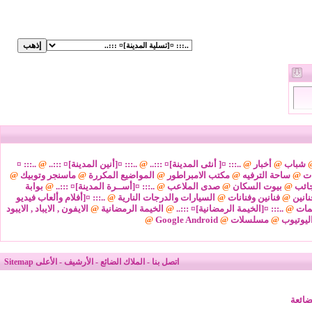
شباب
@
أخبار
@
..::: ¤[ أنثى المدينة]¤ :::..
@
..::: ¤[أنين المدينة]¤ :::..
@
..::: ¤
ات
@
ساحة الترفيه
@
مكتب الامبراطور
@
المواضيع المكررة
@
ماسنجر وتوبيك
@
ائب
@
بيوت السكان
@
صدى الملاعب
@
..::: ¤[أســرة المدينة]¤ :::..
@
بوابة
نانين
@
فنانين وفنانات
@
السيارات والدرجات النارية
@
..::: ¤[أفلام وألعاب فيديو
مات
@
..::: ¤[الخيمة الرمضانية]¤ :::..
@
الخيمة الرمضانية
@
الايفون , الايباد , الايبود
ليوتيوب
@
مسلسلات
@
Google Android
@
اتصل بنا
-
الملاك الضائع
-
الأرشيف
-
الأعلى
Sitemap
ضائعة