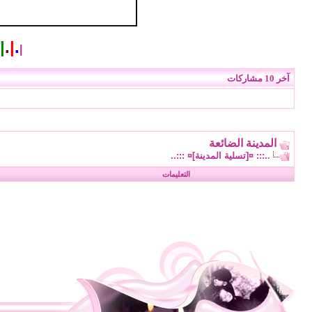
|
.
|
.
|
آخر 10 مشاركات
المدينة الضائعة
..::: ¤[تسلية المدينة]¤ :::..
التعليمات