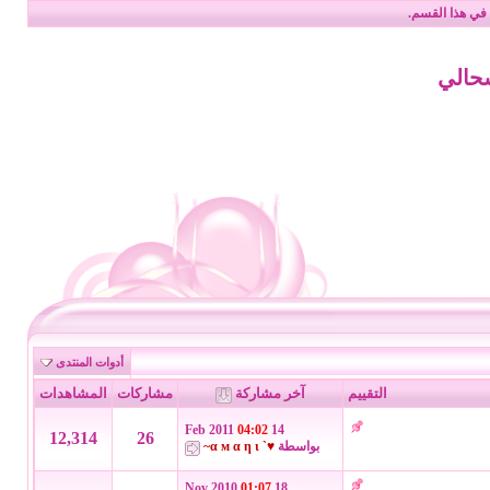
في هذا القسم.
أدوات المنتدى
التقييم
آخر مشاركة
مشاركات
المشاهدات
04:02
14 Feb 2011
12,314
26
بواسطة
♥` α м α η ι~
01:07
18 Nov 2010