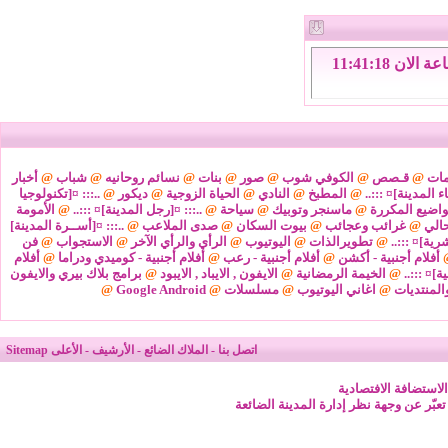
السبت 8 من اغسطس 2026 , الساعة الان 11:41:18
مات
@
قـصص
@
الكوفي شوب
@
صور
@
بنات
@
نسائم روحانيه
@
شباب
@
أخبار
ء المدينة]¤ :::..
@
المطبخ
@
النادي
@
الحياة الزوجية
@
ديكور
@
..::: ¤[تكنولوجيا
واضيع المكررة
@
ماسنجر وتوبيك
@
سياحة
@
..::: ¤[رجل المدينة]¤ :::..
@
الأمومة
@
غرائب وعجائب
@
بيوت السكان
@
صدى الملاعب
@
..::: ¤[أســرة المدينة]
شرية]¤ :::..
@
تطويرالذات
@
اليوتيوب
@
الرأي والرأي الآخر
@
الاستجواب
@
فن
أفلام أجنبية - أكشن
@
أفلام أجنبية - رعب
@
أفلام أجنبية - كوميدي ودراما
@
أفلام
ة]¤ :::..
@
الخيمة الرمضانية
@
الايفون , الايباد , الايبود
@
برامج بلاك بيري والايفون
المنتديات
@
اغاني اليوتيوب
@
مسلسلات
@
Google Android
@
اتصل بنا
-
الملاك الضائع
-
الأرشيف
-
الأعلى
Sitemap
لاستضافة الافتصادية
 تعبّر عن وجهة نظر إدارة المدينة الضائعة