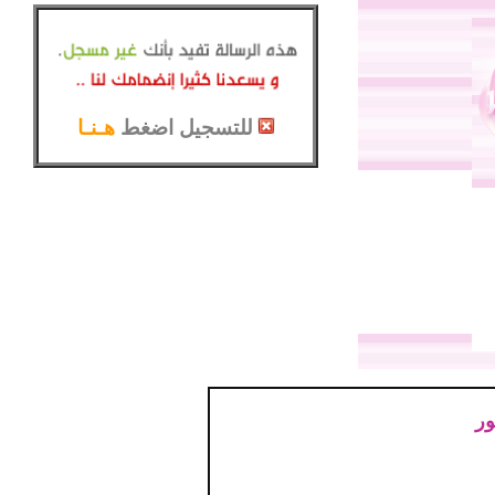
للتسجيل اضغط
هـنـا
ور