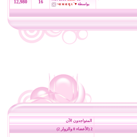
12,980
16
بواسطة
♥` α м α η ι~
المتواجدون الآن
2 (الأعضاء 0 والزوار 2)