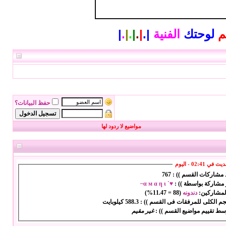
م
لوحتك
الفنية
|
.
|
.
|
.
|
.
|
حفظ البيانات؟
مواضيع لا ردود لها
ي 02:41 - اليوم
د مشاركات القسم )) :
767
 مشاركة بواسطة )) :
♥` α м α η ι~
المشاركين:
دندونه
(
88
=
11.47%
)
حجم الكلى للمرفقات فى القسم )) :
588.3 كيلوبايت
سط تقييم مواضيع القسم )) :
غير مقيم