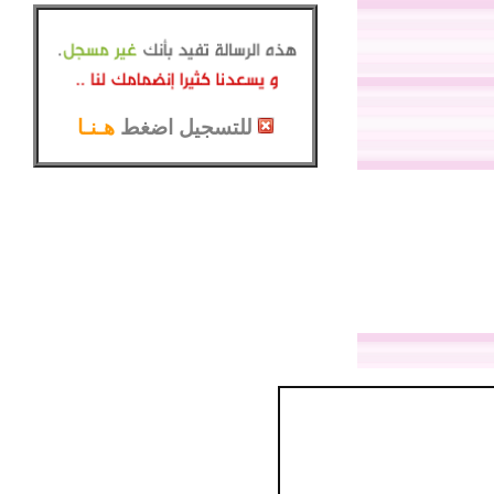
للتسجيل اضغط
هـنـا