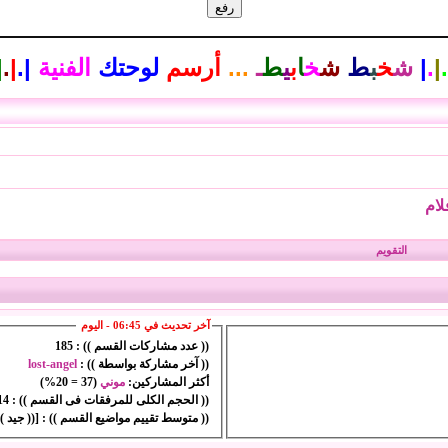
.
|
.
|
ش
خ
ب
ط
ش
خ
ا
ب
ي
ط
ـ
...
أرسم
لوحتك
الفنية
|
.
|
.
|
لام
التقويم
آخر تحديث في 06:45 - اليوم
(( عدد مشاركات القسم )) :
185
(( آخر مشاركة بواسطة )) :
lost-angel
أكثر المشاركين:
موني
(
37
=
20%
)
(( الحجم الكلى للمرفقات فى القسم )) :
314 
(( متوسط تقييم مواضيع القسم )) :
[(( جيد ))