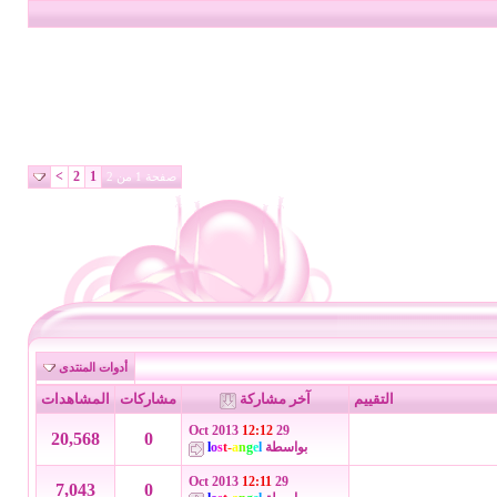
>
2
1
صفحة 1 من 2
أدوات المنتدى
التقييم
آخر مشاركة
مشاركات
المشاهدات
12:12
29 Oct 2013
20,568
0
بواسطة
l
e
g
n
a
-
t
s
o
l
12:11
29 Oct 2013
7,043
0