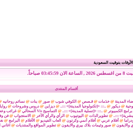
لأوقات بتوقيت السعودية
 الساعة الان 03:46:00 صباحاً.
أقسام المنتدى
اء المدينة
@
خدَمات
@
قـصص
@
الكوفي شوب
@
صور
@
بنات
@
نسائم روحانيه
@
وجية
@
ديكور
@
..::: ¤[تكنولوجيا المدينة]¤ :::..
@
ديزاين
@
دروس وشروحات
@
رواي
برامج الكمبيوتر
@
..::: ¤[تسلية المدينة]¤ :::..
@
التماسيح Vis السحالي
@
غرائب وعج
لبشرية]¤ :::..
@
تطويرالذات
@
اليوتيوب
@
الرأي والرأي الآخر
@
الاستجواب
@
فن وف
دراما
@
أفلام عربي
@
أفلام أنمي وكرتون
@
العاب الفيديو
@
الأفلام
@
البرامج
@
نغ
ي والايفون
@
صور وثيمات بلاك بيري والايفون
@
تطوير المواقع والمنتديات
@
اغاني ا