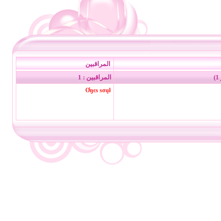
المراقبين
المراقبين : 1
Ơŋєѕ ѕσųł