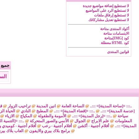
لا تستطيع
إضافة مواضيع جديدة
لا تستطيع
الرد على المواضيع
لا تستطيع
إرفاق ملفات
لا تستطيع
تعديل مشاركاتك
أكواد المنتدى
متاحة
الابتسامات
متاحة
كود [IMG]
متاحة
كود HTML
معطلة
قوانين المنتدى
جميع ا
السبت 8 من اغسطس 2026 ,
..::: ¤[ساحة المدينة]¤ :::..
@
الساحة العامة
@
انين المدينة
@
تراحيب الزوار
@
قض
[عدسة المدينة]¤ :::..
@
..::: ¤[قضاء المدينة]¤ :::..
@
المطبخ
@
النادي
@
الحياة الز
سياحة
@
..::: ¤[رجل المدينة]¤ :::..
@
الأمومة والطفولة
@
المكياج
@
الازياء
@
المعلومات
@
علم الابراج
@
الجوال
@
الأنمي والصور المتحركة
@
..::: ¤[التنمية ا
المدينة]¤ :::..
@
أفلام أجنبية - أكشن
@
أفلام أجنبية - رعب
@
أفلام أجنبية - كوميدي و
@
برامج بلاك بيري والايفون
@
العاب بلاك بير