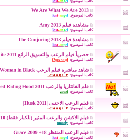
كاتب الموضوع:
l
e
g
n
a
-
t
s
o
l
We Are What We Are 2013
كاتب الموضوع:
l
e
g
n
a
-
t
s
o
l
مشاهدة فيلم Amy 2013
كاتب الموضوع:
l
e
g
n
a
-
t
s
o
l
مشاهدة فيلم The Conjuring 2013
كاتب الموضوع:
l
e
g
n
a
-
t
s
o
l
حصرياً فيلم الرعب والتشويق الرائع The Rite 2011
كاتب الموضوع:
Ơŋєѕ ѕσųł
شاهد مباشرة فيلم الرعب The Woman in Black عن طريق المشغل الافتراضي
كاتب الموضوع:
♥` α м α η ι~
فلم الفانتازيا والرعب Red Riding Hood 2011
كاتب الموضوع:
zoozi
فيلم الرعب الاجنبى |Husk 2011|
كاتب الموضوع:
♥` α м α η ι~
فيلم الاكشن والرعب المثير (للكبار فقط) Lake Placid 3 2010
كاتب الموضوع:
moody
فيلم الرعب المنتظر Grace 2009 +18
كاتب الموضوع:
l
e
g
n
a
-
t
s
o
l