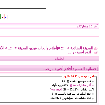
|
.
|
.
|
آخر 10 مشاركات
المدينة الضائعة
>
..::: ¤[أفلام وألعاب فيديو المدينة]¤ :::..
>
الأف
أفلام أجنبية - رعب
التعليمات
إحصائية القسم
: أفلام أجنبية - رعب
آخر تحديث في 06:45 - اليوم
(( عدد مواضيع القسم )) :
43
(( آخر مشاركة منذ ))
:
4665 يوم / أيام
أكثر الكتاب:
65.12%
=
28
(
lost-angel
)
(( عدد الملفات المرفقة بالقسم )) :
1
(( عدد مشاهدات المواضيع )) :
357,197