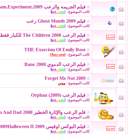
فيلم الجريمه والرعب The.Steam.Experiment.2009 مترجم بحجم 190 MB بجودة DVD
كاتب الموضوع:
l
e
g
n
a
-
t
s
o
l
فيلم Ghost Month 2009 رعب
كاتب الموضوع:
l
e
g
n
a
-
t
s
o
l
فيلم الرعب The Children 2008 للكبار فقط +18 بحجم 205 MB
كاتب الموضوع:
l
e
g
n
a
-
t
s
o
l
THE Exorcism Of Emily Rose
كاتب الموضوع:
Ơŋєѕ ѕσųł
فيلم الرعب الدموي Bane 2008
كاتب الموضوع:
l
e
g
n
a
-
t
s
o
l
Forget Me Not 2009
كاتب الموضوع:
موني
فيلم الرعب Orphan (2009)
كاتب الموضوع:
l
e
g
n
a
-
t
s
o
l
فلم الرعب والإثارة الخطير Mum And Dad 2008 للكبار مترجم
كاتب الموضوع:
l
e
g
n
a
-
t
s
o
l
فيلم البوكس اوفيس 1/9/2009Halloween II 2009
كاتب الموضوع:
l
e
g
n
a
-
t
s
o
l