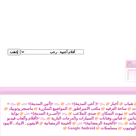
شباب
@
أخبار
@
..::: ¤[ أنثى المدينة]¤ :::..
@
..::: ¤[أنين المدينة]¤ :::..
@
..::: ¤
ات
@
ساحة الترفيه
@
مكتب الامبراطور
@
المواضيع المكررة
@
ماسنجر وتوبيك
@
ائب
@
بيوت السكان
@
صدى الملاعب
@
..::: ¤[أســرة المدينة]¤ :::..
@
بوابة
نانين
@
فنانين وفنانات
@
السيارات والدرجات النارية
@
..::: ¤[أفلام وألعاب فيديو
مات
@
..::: ¤[الخيمة الرمضانية]¤ :::..
@
الخيمة الرمضانية
@
الايفون , الايباد , الايبود
ليوتيوب
@
مسلسلات
@
Google Android
@