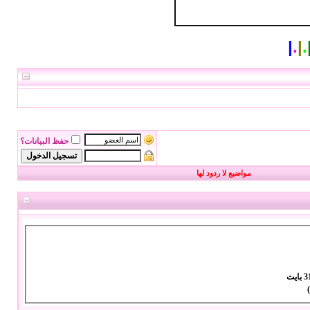
|
.
|
.
حفظ البيانات؟
مواضيع لا ردود لها
بايت