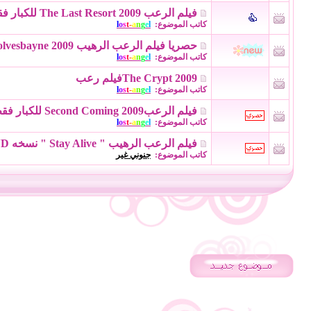
فيلم الرعب The Last Resort 2009 للكبار فقط مترجم
كاتب الموضوع:
l
e
g
n
a
-
t
s
o
l
حصريا فيلم الرعب الرهيب Wolvesbayne 2009
كاتب الموضوع:
l
e
g
n
a
-
t
s
o
l
The Crypt 2009فيلم رعب
كاتب الموضوع:
l
e
g
n
a
-
t
s
o
l
فيلم الرعبSecond Coming 2009 للكبار فقط +18
كاتب الموضوع:
l
e
g
n
a
-
t
s
o
l
فيلم الرعب الرهيب " Stay Alive " نسخه DVD - مترجم
كاتب الموضوع:
جنوني غير