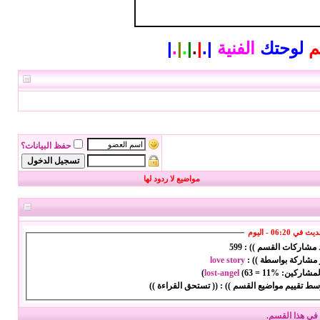
م
لوحتك
الفنية
|
.
|
.
|
.
|
.
|
حفظ البيانات؟
مواضيع لا ردود لها
ي 06:20 - اليوم
د مشاركات القسم )) :
599
 مشاركة بواسطة )) :
love story
المشاركين:
11%
=
63
(
lost-angel
)
سط تقييم مواضيع القسم )) :
(( تستحق القراءة ))
في هذا القسم.