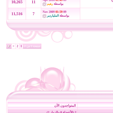
ب
01:49
09 Apr 2010
10,265
11
بواسطة
رهيم
01:59
09 Nov 2009
11,516
7
بواسطة
الملياردير
>
2
1
صفحة 1 من 2
المتواجدون الآن
2 (الأعضاء 0 والزوار 2)