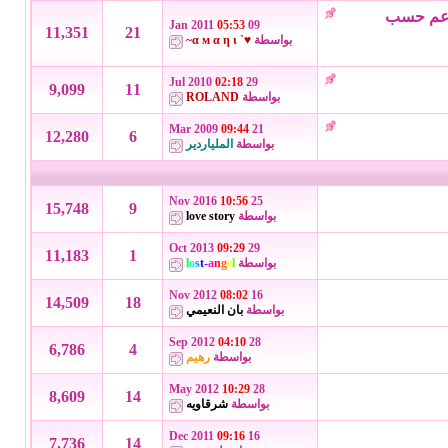
ناعم حسب
05:53
09 Jan 2011
11,351
21
بواسطة
♥` α м α η ι~
02:18
29 Jul 2010
9,099
11
بواسطة
ROLAND
09:44
21 Mar 2009
12,280
6
بواسطة
الملياردير
10:56
25 Nov 2016
15,748
9
بواسطة
love story
09:29
29 Oct 2013
11,183
1
بواسطة
l
e
g
n
a
-
t
s
o
l
08:02
16 Nov 2012
14,509
18
بواسطة
بان النعيمي
04:10
28 Sep 2012
6,786
4
بواسطة
رهيم
10:29
28 May 2012
8,609
14
بواسطة
شرقاويه
09:16
16 Dec 2011
7,736
14