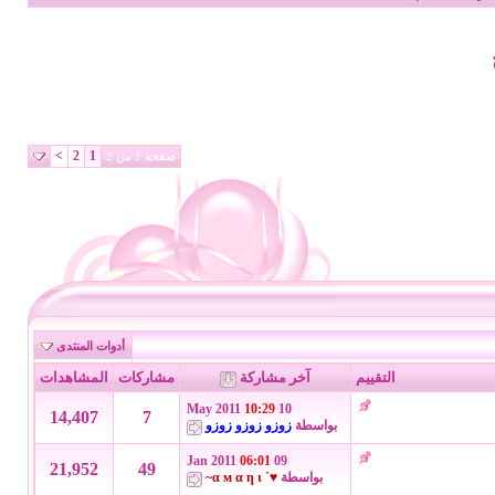
>
2
1
صفحة 1 من 2
أدوات المنتدى
التقييم
آخر مشاركة
مشاركات
المشاهدات
10:29
10 May 2011
14,407
7
بواسطة
زوزو زوزو زوزو
06:01
09 Jan 2011
21,952
49
بواسطة
♥` α м α η ι~