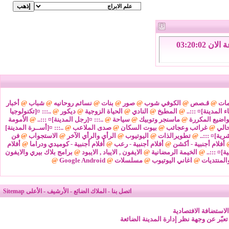
الاحد 9 من اغسطس 2026 , الساعة الان 03:20:03
مات
@
قـصص
@
الكوفي شوب
@
صور
@
بنات
@
نسائم روحانيه
@
شباب
@
أخبار
ء المدينة]¤ :::..
@
المطبخ
@
النادي
@
الحياة الزوجية
@
ديكور
@
..::: ¤[تكنولوجيا
واضيع المكررة
@
ماسنجر وتوبيك
@
سياحة
@
..::: ¤[رجل المدينة]¤ :::..
@
الأمومة
@
غرائب وعجائب
@
بيوت السكان
@
صدى الملاعب
@
..::: ¤[أســرة المدينة]
شرية]¤ :::..
@
تطويرالذات
@
اليوتيوب
@
الرأي والرأي الآخر
@
الاستجواب
@
فن
أفلام أجنبية - أكشن
@
أفلام أجنبية - رعب
@
أفلام أجنبية - كوميدي ودراما
@
أفلام
ة]¤ :::..
@
الخيمة الرمضانية
@
الايفون , الايباد , الايبود
@
برامج بلاك بيري والايفون
المنتديات
@
اغاني اليوتيوب
@
مسلسلات
@
Google Android
@
اتصل بنا
-
الملاك الضائع
-
الأرشيف
-
الأعلى
Sitemap
لاستضافة الافتصادية
 تعبّر عن وجهة نظر إدارة المدينة الضائعة