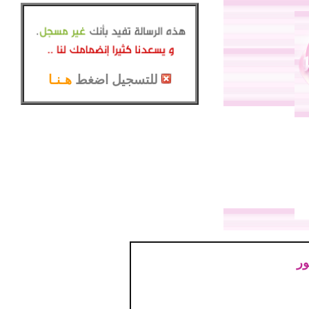
للتسجيل اضغط
هـنـا
ور