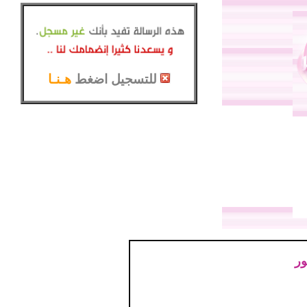
للتسجيل اضغط
هـنـا
ور