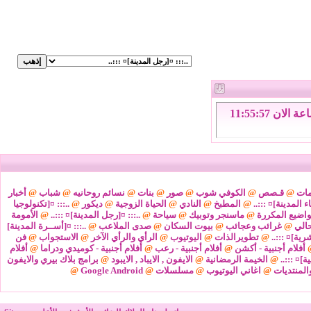
الجمعة 7 من اغسطس 2026 , الساعة الان 11:55:58
مات
@
قـصص
@
الكوفي شوب
@
صور
@
بنات
@
نسائم روحانيه
@
شباب
@
أخبار
ء المدينة]¤ :::..
@
المطبخ
@
النادي
@
الحياة الزوجية
@
ديكور
@
..::: ¤[تكنولوجيا
واضيع المكررة
@
ماسنجر وتوبيك
@
سياحة
@
..::: ¤[رجل المدينة]¤ :::..
@
الأمومة
@
غرائب وعجائب
@
بيوت السكان
@
صدى الملاعب
@
..::: ¤[أســرة المدينة]
شرية]¤ :::..
@
تطويرالذات
@
اليوتيوب
@
الرأي والرأي الآخر
@
الاستجواب
@
فن
أفلام أجنبية - أكشن
@
أفلام أجنبية - رعب
@
أفلام أجنبية - كوميدي ودراما
@
أفلام
ة]¤ :::..
@
الخيمة الرمضانية
@
الايفون , الايباد , الايبود
@
برامج بلاك بيري والايفون
المنتديات
@
اغاني اليوتيوب
@
مسلسلات
@
Google Android
@