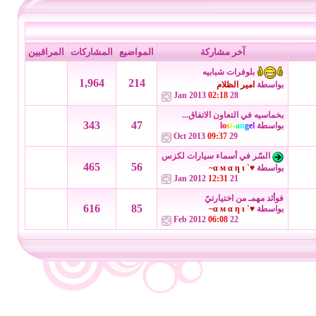
آخر مشاركة
المواضيع
المشاركات
المراقبين
بلوفرات شبابيه
1,964
214
بواسطة
امير الظلام
02:18
28 Jan 2013
بخماسيه في التعاون الاتفاق...
343
47
بواسطة
l
e
g
n
a
-
t
s
o
l
09:37
29 Oct 2013
السّر في أسماء سيارات لكزس
465
56
بواسطة
♥` α м α η ι~
12:31
21 Jan 2012
فوأئد مهمـ من اختيارتيً
616
85
بواسطة
♥` α м α η ι~
06:08
22 Feb 2012