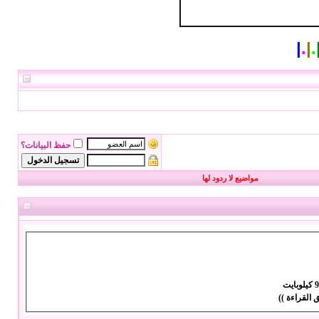
|
.
|
.
حفظ البيانات؟
مواضيع لا ردود لها
بايت
 القراءة ))