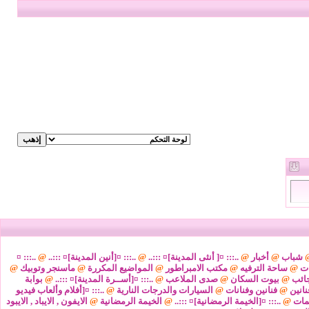
شباب
@
أخبار
@
..::: ¤[ أنثى المدينة]¤ :::..
@
..::: ¤[أنين المدينة]¤ :::..
@
..::: ¤
ات
@
ساحة الترفيه
@
مكتب الامبراطور
@
المواضيع المكررة
@
ماسنجر وتوبيك
@
ائب
@
بيوت السكان
@
صدى الملاعب
@
..::: ¤[أســرة المدينة]¤ :::..
@
بوابة
نانين
@
فنانين وفنانات
@
السيارات والدرجات النارية
@
..::: ¤[أفلام وألعاب فيديو
مات
@
..::: ¤[الخيمة الرمضانية]¤ :::..
@
الخيمة الرمضانية
@
الايفون , الايباد , الايبود