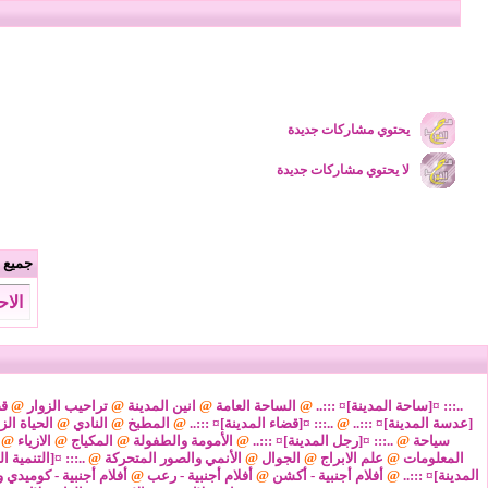
يحتوي مشاركات جديدة
لا يحتوي مشاركات جديدة
جميع ا
الاحد 9 من اغسطس 2026 , الساعة 
..::: ¤[ساحة المدينة]¤ :::..
@
الساحة العامة
@
انين المدينة
@
تراحيب الزوار
@
قض
[عدسة المدينة]¤ :::..
@
..::: ¤[قضاء المدينة]¤ :::..
@
المطبخ
@
النادي
@
الحياة الز
سياحة
@
..::: ¤[رجل المدينة]¤ :::..
@
الأمومة والطفولة
@
المكياج
@
الازياء
@
المعلومات
@
علم الابراج
@
الجوال
@
الأنمي والصور المتحركة
@
..::: ¤[التنمية ا
المدينة]¤ :::..
@
أفلام أجنبية - أكشن
@
أفلام أجنبية - رعب
@
أفلام أجنبية - كوميدي و