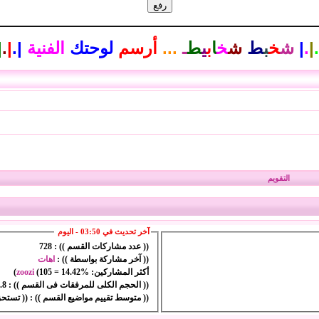
.
|
.
|
ش
خ
ب
ط
ش
خ
ا
ب
ي
ط
ـ
...
أرسم
لوحتك
الفنية
|
.
|
.
|
التقويم
آخر تحديث في 03:50 - اليوم
(( عدد مشاركات القسم )) :
728
(( آخر مشاركة بواسطة )) :
اهات
أكثر المشاركين:
14.42%
=
105
(
zoozi
)
(( الحجم الكلى للمرفقات فى القسم )) :
9.8 كيلو
(( متوسط تقييم مواضيع القسم )) :
(( تستحق