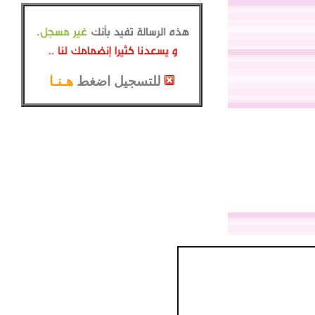
للتسجيل اضغط
هـنـا