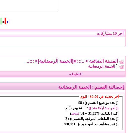
|
.
|
.
|
آخر 10 مشاركات
المدينة الضائعة
>
..::: ¤[الخيمة الرمضانية]¤ :::..
الخيمة الرمضانية
التعليمات
إحصائية القسم
: الخيمة الرمضانية
آخر تحديث في 03:50 - اليوم
(( عدد مواضيع القسم )) :
98
(( آخر مشاركة منذ ))
:
4417 يوم / أيام
أكثر الكتاب:
31.63%
=
31
(
zoozi
)
(( عدد الملفات المرفقة بالقسم )) :
2
(( عدد مشاهدات المواضيع )) :
288,831