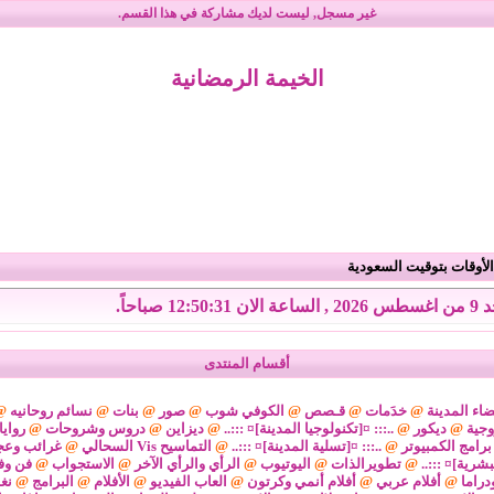
غير مسجل
, ليست لديك مشاركة في هذا القسم.
الخيمة الرمضانية
لأوقات بتوقيت السعودية
الان 12:50:31 صباحاً.
أقسام المنتدى
اء المدينة
@
خدَمات
@
قـصص
@
الكوفي شوب
@
صور
@
بنات
@
نسائم روحانيه
@
وجية
@
ديكور
@
..::: ¤[تكنولوجيا المدينة]¤ :::..
@
ديزاين
@
دروس وشروحات
@
رواي
برامج الكمبيوتر
@
..::: ¤[تسلية المدينة]¤ :::..
@
التماسيح Vis السحالي
@
غرائب وعج
لبشرية]¤ :::..
@
تطويرالذات
@
اليوتيوب
@
الرأي والرأي الآخر
@
الاستجواب
@
فن وف
دراما
@
أفلام عربي
@
أفلام أنمي وكرتون
@
العاب الفيديو
@
الأفلام
@
البرامج
@
نغ