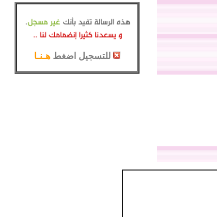
للتسجيل اضغط
هـنـا