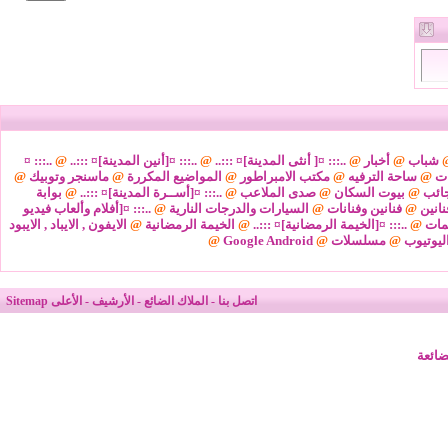
شباب
@
أخبار
@
..::: ¤[ أنثى المدينة]¤ :::..
@
..::: ¤[أنين المدينة]¤ :::..
@
..::: ¤
ات
@
ساحة الترفيه
@
مكتب الامبراطور
@
المواضيع المكررة
@
ماسنجر وتوبيك
@
ائب
@
بيوت السكان
@
صدى الملاعب
@
..::: ¤[أســرة المدينة]¤ :::..
@
بوابة
نانين
@
فنانين وفنانات
@
السيارات والدرجات النارية
@
..::: ¤[أفلام وألعاب فيديو
مات
@
..::: ¤[الخيمة الرمضانية]¤ :::..
@
الخيمة الرمضانية
@
الايفون , الايباد , الايبود
ليوتيوب
@
مسلسلات
@
Google Android
@
اتصل بنا
-
الملاك الضائع
-
الأرشيف
-
الأعلى
Sitemap
ضائعة