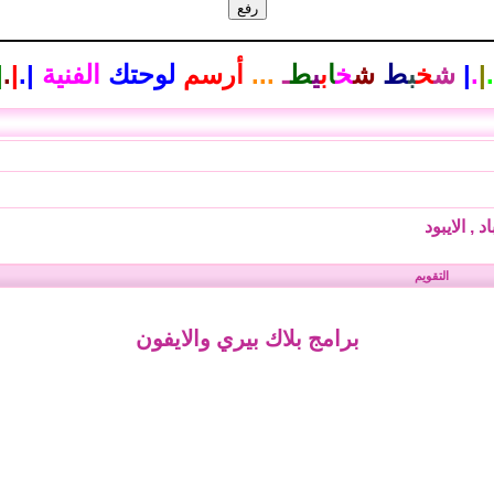
.
|
.
|
ش
خ
ب
ط
ش
خ
ا
ب
ي
ط
ـ
...
أرسم
لوحتك
الفنية
|
.
|
.
|
اد , الايبود
التقويم
برامج بلاك بيري والايفون