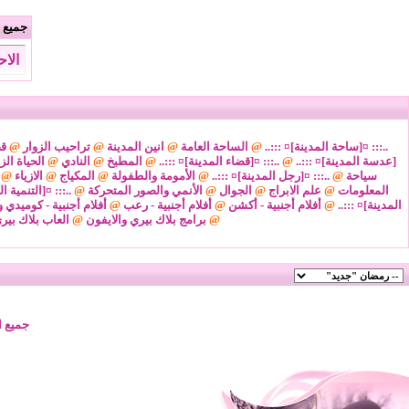
جميع ا
الاحد 9 من اغسطس 2026 , الساعة 
..::: ¤[ساحة المدينة]¤ :::..
@
الساحة العامة
@
انين المدينة
@
تراحيب الزوار
@
قض
[عدسة المدينة]¤ :::..
@
..::: ¤[قضاء المدينة]¤ :::..
@
المطبخ
@
النادي
@
الحياة الز
سياحة
@
..::: ¤[رجل المدينة]¤ :::..
@
الأمومة والطفولة
@
المكياج
@
الازياء
@
المعلومات
@
علم الابراج
@
الجوال
@
الأنمي والصور المتحركة
@
..::: ¤[التنمية ا
المدينة]¤ :::..
@
أفلام أجنبية - أكشن
@
أفلام أجنبية - رعب
@
أفلام أجنبية - كوميدي و
@
برامج بلاك بيري والايفون
@
العاب بلاك بير
جميع ا