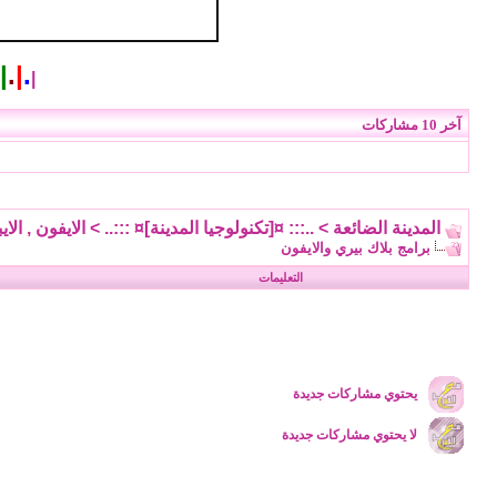
|
.
|
.
|
آخر 10 مشاركات
المدينة الضائعة
>
..::: ¤[تكنولوجيا المدينة]¤ :::..
>
الايفون , الايب
برامج بلاك بيري والايفون
التعليمات
يحتوي مشاركات جديدة
لا يحتوي مشاركات جديدة