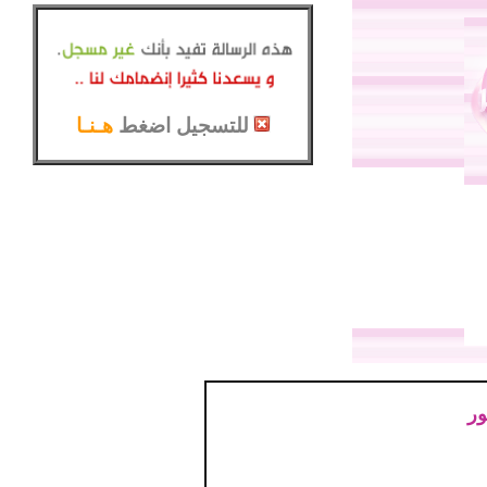
للتسجيل اضغط
هـنـا
ور