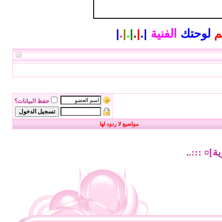
م
لوحتك
الفنية
|
.
|
.
|
.
|
.
|
حفظ البيانات؟
مواضيع لا ردود لها
ة]¤ :::..