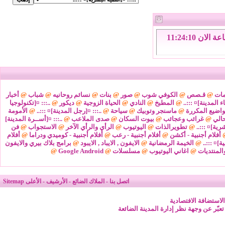
السبت 8 من اغسطس 2026 , الساعة الان 11:24:11
مات
@
قـصص
@
الكوفي شوب
@
صور
@
بنات
@
نسائم روحانيه
@
شباب
@
أخبار
ء المدينة]¤ :::..
@
المطبخ
@
النادي
@
الحياة الزوجية
@
ديكور
@
..::: ¤[تكنولوجيا
واضيع المكررة
@
ماسنجر وتوبيك
@
سياحة
@
..::: ¤[رجل المدينة]¤ :::..
@
الأمومة
@
غرائب وعجائب
@
بيوت السكان
@
صدى الملاعب
@
..::: ¤[أســرة المدينة]
شرية]¤ :::..
@
تطويرالذات
@
اليوتيوب
@
الرأي والرأي الآخر
@
الاستجواب
@
فن
أفلام أجنبية - أكشن
@
أفلام أجنبية - رعب
@
أفلام أجنبية - كوميدي ودراما
@
أفلام
ة]¤ :::..
@
الخيمة الرمضانية
@
الايفون , الايباد , الايبود
@
برامج بلاك بيري والايفون
المنتديات
@
اغاني اليوتيوب
@
مسلسلات
@
Google Android
@
اتصل بنا
-
الملاك الضائع
-
الأرشيف
-
الأعلى
Sitemap
لاستضافة الافتصادية
 تعبّر عن وجهة نظر إدارة المدينة الضائعة