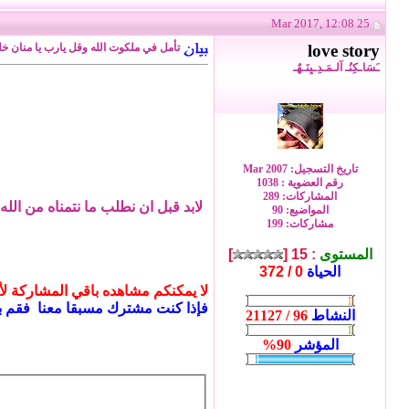
25 Mar 2017, 12:08
love story
تأمل في ملكوت الله وقل يارب يا منان خلص
ـَسَاـكِنُـ آلـمَـدِـيِنَـهٌـ
تاريخ التسجيل: Mar 2007
رقم العضوية : 1038
المشاركات: 289
لابد قبل ان نطلب ما نتمناه من الل
المواضيع: 90
مشاركات: 199
المستوى
:
15 [
]
الحياة
0 / 372
لا يمكنكم مشاهده باقي المشاركة لأنك
فإذا كنت مشترك مسبقا معنا فقم ب
النشاط
96 / 21127
المؤشر
90%