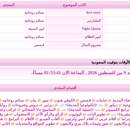
كاتب الموضوع
المنتدى
love story
نسائم روحانيه
الملياردير
نسائم روحانيه
Night Queen
انين المدينة
امير الظلام
نسائم روحانيه
محروم المنال
قـصص
لأوقات بتوقيت السعودية
 الان 01:53:41 مساءً.
أقسام المنتدى
اء المدينة
@
خدَمات
@
قـصص
@
الكوفي شوب
@
صور
@
بنات
@
نسائم روحانيه
@
وجية
@
ديكور
@
..::: ¤[تكنولوجيا المدينة]¤ :::..
@
ديزاين
@
دروس وشروحات
@
رواي
برامج الكمبيوتر
@
..::: ¤[تسلية المدينة]¤ :::..
@
التماسيح Vis السحالي
@
غرائب وعج
لبشرية]¤ :::..
@
تطويرالذات
@
اليوتيوب
@
الرأي والرأي الآخر
@
الاستجواب
@
فن وف
دراما
@
أفلام عربي
@
أفلام أنمي وكرتون
@
العاب الفيديو
@
الأفلام
@
البرامج
@
نغ
ي والايفون
@
صور وثيمات بلاك بيري والايفون
@
تطوير المواقع والمنتديات
@
اغاني ا