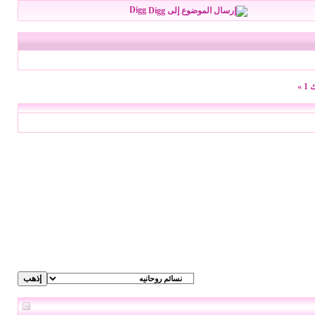
Digg
1
»