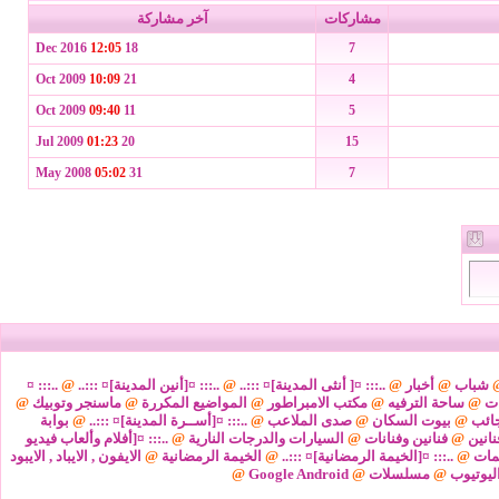
مشاركات
آخر مشاركة
12:05
18 Dec 2016
7
10:09
21 Oct 2009
4
09:40
11 Oct 2009
5
01:23
20 Jul 2009
15
05:02
31 May 2008
7
شباب
@
أخبار
@
..::: ¤[ أنثى المدينة]¤ :::..
@
..::: ¤[أنين المدينة]¤ :::..
@
..::: ¤
ات
@
ساحة الترفيه
@
مكتب الامبراطور
@
المواضيع المكررة
@
ماسنجر وتوبيك
@
ائب
@
بيوت السكان
@
صدى الملاعب
@
..::: ¤[أســرة المدينة]¤ :::..
@
بوابة
نانين
@
فنانين وفنانات
@
السيارات والدرجات النارية
@
..::: ¤[أفلام وألعاب فيديو
مات
@
..::: ¤[الخيمة الرمضانية]¤ :::..
@
الخيمة الرمضانية
@
الايفون , الايباد , الايبود
ليوتيوب
@
مسلسلات
@
Google Android
@