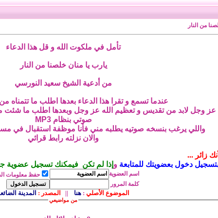
نا من النار
تأمل في ملكوت الله و قل هذا الدعاء
يارب يا منان خلصنا من النار
من أدعية الشيخ سعيد النورسي
عندما تسمع و تقرا هذا الدعاء بعدها اطلب ما تتمناه من
ه عز وجل لابد من تقديس و تعظيم الله عز وجل وبعدها اطلب ما شئت من 
صوتي بنظام MP3
واللي يرغب بنسخه صوتيه يطلبه مني فأنا موظفة استقبال في مس
والان نزلته رابط قرائي
 زائر ...
تسجيل دخول بعضويتك للمتابعة
و
إذا لم تكن فيمكنك تسجيل عضوية جديد
اسم
العضوية
حفظ معلومات ال
كلمة المرور
الموضوع الأصلي
:
هنا
||
المصدر
:
المدينة الضائع
من مواضيعي