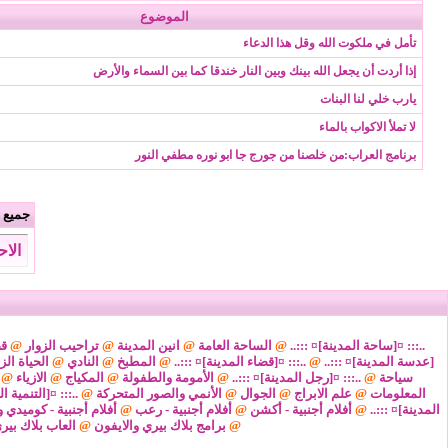
الموضوع
تأمل في ملكوت الله وقل هذا الدعاء
إذا أردت أن يجعل الله بينك وبين النار خندقا كما بين السماء والأرض
يارب خلي لنا البنات
لا تملأ الاكواب بالماء
برنامج العراب:من خلصنا من جورج جا ابو نوره مطفي النور
جميع ا
الاحد 9 من اغسطس 2026 , الساعة
..::: ¤[ساحة المدينة]¤ :::..
@
الساحة العامة
@
انين المدينة
@
تراحيب الزوار
@
قض
[عدسة المدينة]¤ :::..
@
..::: ¤[قضاء المدينة]¤ :::..
@
المطبخ
@
النادي
@
الحياة الز
سياحة
@
..::: ¤[رجل المدينة]¤ :::..
@
الأمومة والطفولة
@
المكياج
@
الازياء
@
المعلومات
@
علم الابراج
@
الجوال
@
الأنمي والصور المتحركة
@
..::: ¤[التنمية ا
المدينة]¤ :::..
@
أفلام أجنبية - أكشن
@
أفلام أجنبية - رعب
@
أفلام أجنبية - كوميدي و
@
برامج بلاك بيري والايفون
@
العاب بلاك بير