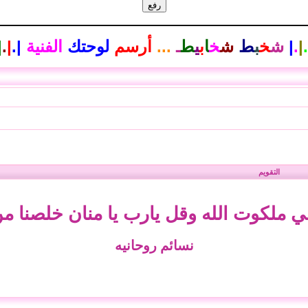
.
|
.
|
ش
خ
ب
ط
ش
خ
ا
ب
ي
ط
ـ
...
أرسم
لوحتك
الفنية
|
.
|
.
|
التقويم
ي ملكوت الله وقل يارب يا منان خلصنا من 
نسائم روحانيه