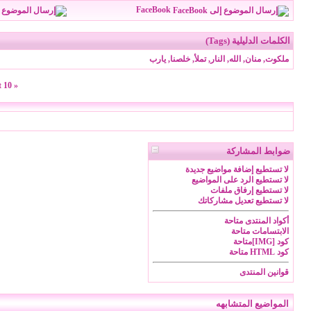
FaceBook
الكلمات الدليلية (Tags)
ملكوت
,
منان
,
الله
,
النار
,
تملأ
,
خلصنا
,
يارب
t 10
«
ضوابط المشاركة
لا تستطيع
إضافة مواضيع جديدة
لا تستطيع
الرد على المواضيع
لا تستطيع
إرفاق ملفات
لا تستطيع
تعديل مشاركاتك
أكواد المنتدى
متاحة
الابتسامات
متاحة
كود [IMG]
متاحة
كود HTML
متاحة
قوانين المنتدى
المواضيع المتشابهه