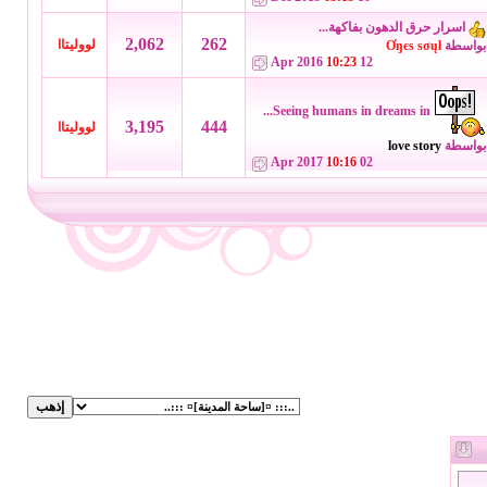
اسرار حرق الدهون بفاكهة...
2,062
262
لووليتاا
بواسطة
Ơŋєѕ ѕσųł
10:23
12 Apr 2016
Seeing humans in dreams in...
3,195
444
لووليتاا
بواسطة
love story
10:16
02 Apr 2017