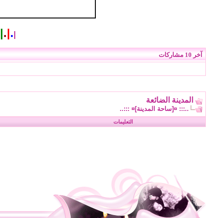
|
.
|
.
|
آخر 10 مشاركات
المدينة الضائعة
..::: ¤[ساحة المدينة]¤ :::..
التعليمات