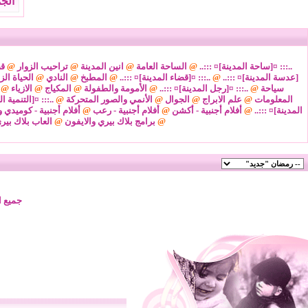
الجمعة 7 من اغسطس 2026
..::: ¤[ساحة المدينة]¤ :::..
@
الساحة العامة
@
انين المدينة
@
تراحيب الزوار
@
قض
[عدسة المدينة]¤ :::..
@
..::: ¤[قضاء المدينة]¤ :::..
@
المطبخ
@
النادي
@
الحياة الز
سياحة
@
..::: ¤[رجل المدينة]¤ :::..
@
الأمومة والطفولة
@
المكياج
@
الازياء
@
المعلومات
@
علم الابراج
@
الجوال
@
الأنمي والصور المتحركة
@
..::: ¤[التنمية ا
المدينة]¤ :::..
@
أفلام أجنبية - أكشن
@
أفلام أجنبية - رعب
@
أفلام أجنبية - كوميدي و
@
برامج بلاك بيري والايفون
@
العاب بلاك بير
جميع ا