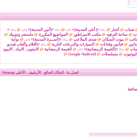
شباب
@
أخبار
@
..::: ¤[ أنثى المدينة]¤ :::..
@
..::: ¤[أنين المدينة]¤ :::..
@
..::: ¤
ات
@
ساحة الترفيه
@
مكتب الامبراطور
@
المواضيع المكررة
@
ماسنجر وتوبيك
@
ائب
@
بيوت السكان
@
صدى الملاعب
@
..::: ¤[أســرة المدينة]¤ :::..
@
بوابة
نانين
@
فنانين وفنانات
@
السيارات والدرجات النارية
@
..::: ¤[أفلام وألعاب فيديو
مات
@
..::: ¤[الخيمة الرمضانية]¤ :::..
@
الخيمة الرمضانية
@
الايفون , الايباد , الايبود
ليوتيوب
@
مسلسلات
@
Google Android
@
اتصل بنا
-
الملاك الضائع
-
الأرشيف
-
الأعلى
Sitemap
ضائعة