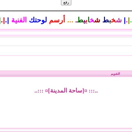
.
|
.
|
ش
خ
ب
ط
ش
خ
ا
ب
ي
ط
ـ
...
أرسم
لوحتك
الفنية
|
.
|
.
|
التقويم
..::: ¤[ساحة المدينة]¤ :::..