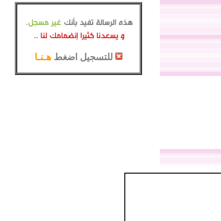
للتسجيل اضغط
هـنـا