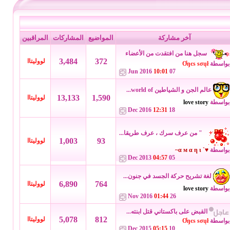
آخر مشاركة
المواضيع
المشاركات
المراقبين
سجل هنا من افتقدت من الأعضاء
3,484
372
لووليتاا
بواسطة
Ơŋєѕ ѕσųł
10:01
07 Jun 2016
عالم الجن و الشياطين world of...
13,133
1,590
لووليتاا
بواسطة
love story
12:31
18 Dec 2016
" من عرف سرك ، عرف طريقا...
1,003
93
لووليتاا
بواسطة
♥` α м α η ι~
04:57
05 Dec 2013
لغة تشريح حركة الجسد في جنون...
6,890
764
لووليتاا
بواسطة
love story
01:44
26 Nov 2016
القبض على باكستاني قتل ابنته...
5,078
812
لووليتاا
بواسطة
Ơŋєѕ ѕσųł
05:15
10 Dec 2015