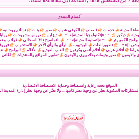
 , الساعة الان 03:58:05 مساءً.
أقسام المنتدى
اء المدينة
@
خدَمات
@
قـصص
@
الكوفي شوب
@
صور
@
بنات
@
نسائم روحانيه
@
وجية
@
ديكور
@
..::: ¤[تكنولوجيا المدينة]¤ :::..
@
ديزاين
@
دروس وشروحات
@
رواي
برامج الكمبيوتر
@
..::: ¤[تسلية المدينة]¤ :::..
@
التماسيح Vis السحالي
@
غرائب وعج
لبشرية]¤ :::..
@
تطويرالذات
@
اليوتيوب
@
الرأي والرأي الآخر
@
الاستجواب
@
فن وف
دراما
@
أفلام عربي
@
أفلام أنمي وكرتون
@
العاب الفيديو
@
الأفلام
@
البرامج
@
نغ
ي والايفون
@
صور وثيمات بلاك بيري والايفون
@
تطوير المواقع والمنتديات
@
اغاني ا
الموقع تحت رعاية واستضافة وحماية الاستضافة الافتصادية
لمشاركات المكتوبة تعبّر عن وجهة نظر كاتبها ... ولا تعبّر عن وجهة نظر إدارة المدينة ال